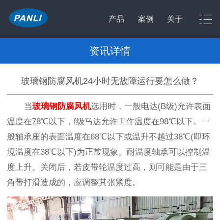
产品
案例
关于
资讯详情
玻璃钢防腐风机24小时无故障运行要怎么做？
当
玻璃钢防腐风机
选用时，一般电达(B级)允许表面
温度在78℃以下，f级马达允许工作温度在98℃以下。一
般轴承座的表面温度在68℃以下或温升不越过38℃(即环
境温度在38℃以下)为正常现象。耐温度轴承可以控制温
度上升。关闭后，若皮带轮温度过高，则可能是由于三
角带打滑造成的，应调整其张紧度。