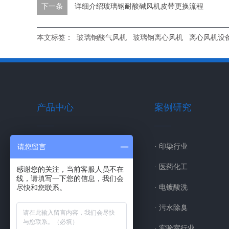
下一条
详细介绍玻璃钢耐酸碱风机皮带更换流程
本文标签：
玻璃钢酸气风机
玻璃钢离心风机
离心风机设
产品中心
案例研究
请您留言
· 玻璃钢风机
· 印染行业
· 不锈钢风机
· 医药化工
感谢您的关注，当前客服人员不在
线，请填写一下您的信息，我们会
尽快和您联系。
· 离心通风机
· 电镀酸洗
· 塑料风机
· 污水除臭
· 箱式离心风机
· 实验室行业