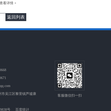
查看详情 +
返回列表
668
671
@qq.com
州市吴江区黎里镇芦墟康
客服微信扫一扫
9838号
百度统计