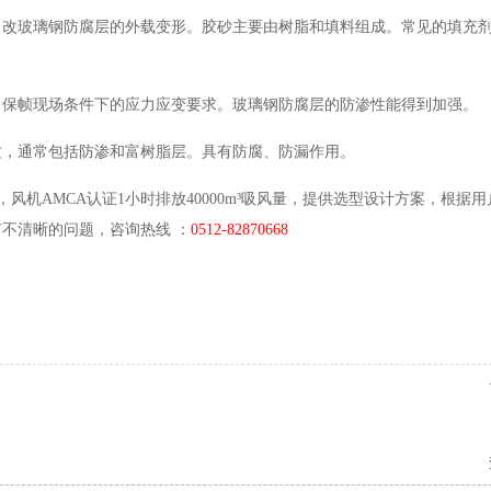
，改玻璃钢防腐层的外载变形。胶砂主要由树脂和填料组成。常见的填充
，保帧现场条件下的应力应变要求。玻璃钢防腐层的防渗性能得到加强。
质，通常包括防渗和富树脂层。具有防腐、防漏作用。
机AMCA认证1小时排放40000m³吸风量，提供选型设计方案，根据
有不清晰的问题，咨
询热线
：
0512-82870668