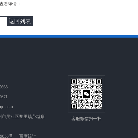
查看详情 +
返回列表
668
671
@qq.com
州市吴江区黎里镇芦墟康
客服微信扫一扫
9838号
百度统计