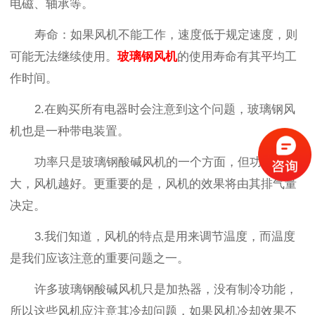
电磁、轴承等。
寿命：如果风机不能工作，速度低于规定速度，则
可能无法继续使用。
玻璃钢风机
的使用寿命有其平均工
作时间。
2.在购买所有电器时会注意到这个问题，玻璃钢风
机也是一种带电装置。
功率只是玻璃钢酸碱风机的一个方面，但功率越
大，风机越好。更重要的是，风机的效果将由其排气量
决定。
3.我们知道，风机的特点是用来调节温度，而温度
是我们应该注意的重要问题之一。
许多玻璃钢酸碱风机只是加热器，没有制冷功能，
所以这些风机应注意其冷却问题，如果风机冷却效果不