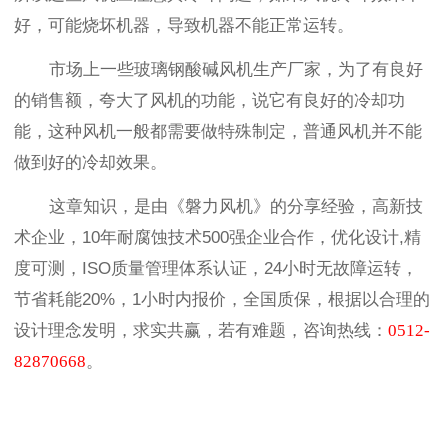
好，可能烧坏机器，导致机器不能正常运转。
市场上一些玻璃钢酸碱风机生产厂家，为了有良好
的销售额，夸大了风机的功能，说它有良好的冷却功
能，这种风机一般都需要做特殊制定，普通风机并不能
做到好的冷却效果。
这章知识，是由《磐力风机》的分享经验，高新技
术企业，10年耐腐蚀技术500强企业合作，优化设计,精
度可测，ISO质量管理体系认证，24小时无故障运转，
节省耗能20%，1小时内报价，全国质保，根据以合理的
设计理念发明，求实共赢，若有难题，咨询热线
：
0512-
82870668
。