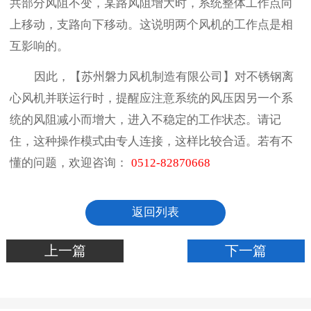
共部分风阻不变，某路风阻增大时，系统整体工作点向
上移动，支路向下移动。这说明两个风机的工作点是相
互影响的。
因此，【苏州磐力风机制造有限公司】对不锈钢离
心风机并联运行时，提醒应注意系统的风压因另一个系
统的风阻减小而增大，进入不稳定的工作状态。请记
住，这种操作模式由专人连接，这样比较合适。若有不
懂的问题，
欢迎咨询
：
0512-82870668
返回列表
上一篇
下一篇